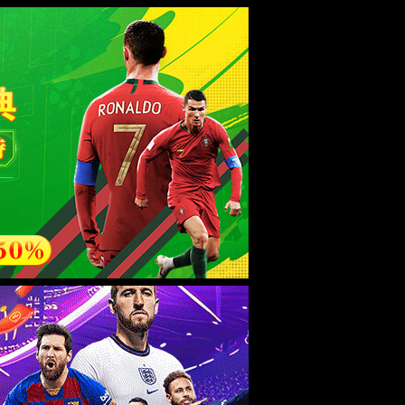
建工作
科学研究
人才培养
学生工作
校友之家