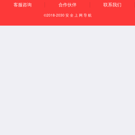
2026-05-28
williamhill威廉中文官网2026年普通博士研究生
复试工作方案
根据《青海大学选拔优秀硕士研究生以普通方式攻读博
士学位研究生实施办法（试行）》（青大校研字[2025]
8号）要求，为全面做好普通博士研究生选拔工作，结
合学位点实际，特制定本方案。一、指导思想以习近平
新时代中国特色社会主义思想为指导，深入贯彻党的...